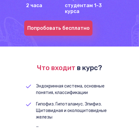
2 часа
студентам 1-3
курса
Попробовать бесплатно
Что входит
в курс?
Эндокринная система, основные
понятия, классификации
Гипофиз. Гипоталамус. Эпифиз.
Щитовидная и околощитовидные
железы
Поджелудочная железа.
Надпочечники. APUD-система