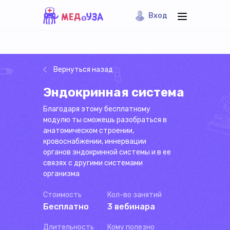
Вход
Вернуться назад
Эндокринная система
Благодаря этому бесплатному
модулю ты сможешь разобраться в
анатомическом строении,
кровоснабжении, иннервации
органов эндокринной системы и в ее
связях с другими системами
организма
Стоимость
Кол-во занятий
Бесплатно
3 вебинара
Длительность
Кому полезно