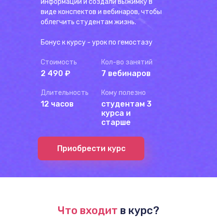
информации и создали выжимку в
виде конспектов и вебинаров, чтобы
облегчить студентам жизнь.
Бонус к курсу - урок по гемостазу
Стоимость
Кол-во занятий
2 490 ₽
7 вебинаров
Длительность
Кому полезно
12 часов
студентам 3
курса и
старше
Приобрести курс
Что входит
в курс?