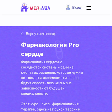
Вход
Вернуться назад
Фармакология Pro
сердце
Фармакология сердечно-
сосудистой системы - один из
ключевых разделов, которые нужны
не только на экзамене: эти знания
будут спасать всю жизнь вне
зависимости от будущей
специальности.
Этот курс - смесь фармакологии и
терапии, здесь нет сухой теории и