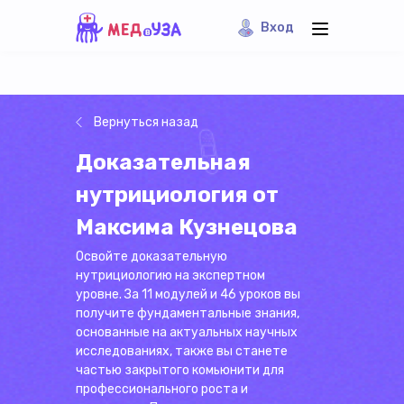
Вход
Вернуться назад
Доказательная
нутрициология от
Максима Кузнецова
Освойте доказательную
нутрициологию на экспертном
уровне. За 11 модулей и 46 уроков вы
получите фундаментальные знания,
основанные на актуальных научных
исследованиях, также вы станете
частью закрытого комьюнити для
профессионального роста и