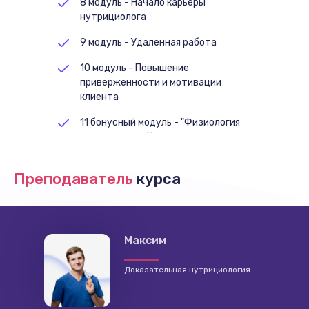
8 модуль - Начало карьеры
нутрициолога
9 модуль - Удаленная работа
10 модуль - Повышение
приверженности и мотивации
клиента
11 бонусный модуль - "Физиология
пищеварения. Непереносимость
лактозы и глютена"
Преподаватель
курса
Максим
Доказательная нутрициология