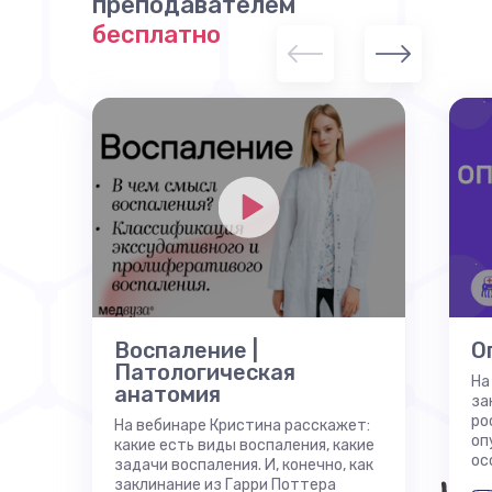
преподавателем
бесплатно
Воспаление |
О
Патологическая
На
анатомия
за
ро
На вебинаре Кристина расскажет:
оп
какие есть виды воспаления, какие
ос
задачи воспаления. И, конечно, как
заклинание из Гарри Поттера