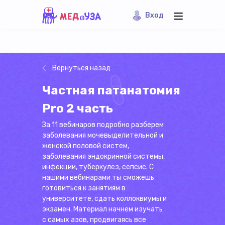
Вход
Вернуться назад
Частная патанатомия
Pro 2 часть
За 11 вебинаров подробно разберем
заболевания мочевыделительной и
женской половой систем,
заболевания эндокринной системы,
инфекции, туберкулез, сепсис. С
нашими вебинарами ты сможешь
готовиться к занятиям в
университете, сдать коллоквиумы и
экзамен. Материал начнем изучать
с самых азов, продвигаясь все