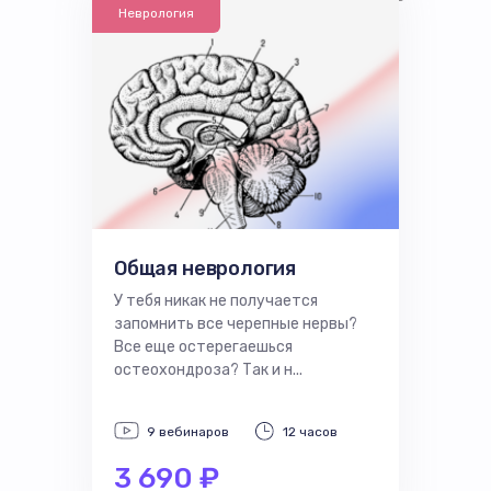
Неврология
Общая неврология
У тебя никак не получается
запомнить все черепные нервы?
Все еще остерегаешься
остеохондроза? Так и н...
9 вебинаров
12 часов
3 690 ₽