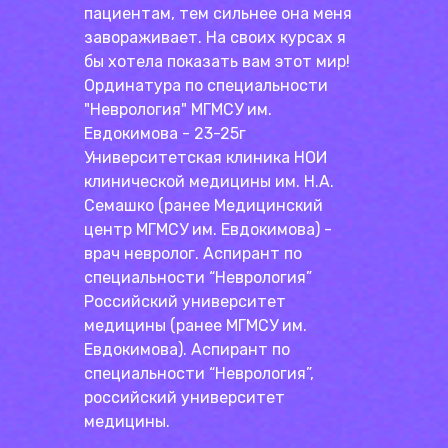
пациентам, тем сильнее она меня
завораживает. На своих курсах я
бы хотела показать вам этот мир!
Ординатура по специальности
"Неврология" МГМСУ им.
Евдокимова - 23-25г
Университетская клиника НОИ
клинической медицины им. Н.А.
Семашко (ранее Медицинский
центр МГМСУ им. Евдокимова) -
врач невролог. Аспирант по
специальности “Неврология”
Российский университет
медицины (ранее МГМСУ им.
Евдокимова). Аспирант по
специальности “Неврология”,
российский университет
медицины.