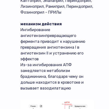
Каптоприл, Эналаприл, Периндоприл,
Лизиноприл, Рамиприл, Периндоприл,
Фозиноприл - ПРИЛы
механизм действия
Ингибирование
ангиотензинпревращающего
фермента приводит к нарушению
превращения ангиотензина I в
ангиотензин II и устранению его
эффектов
Из-за ингибирования АПФ
замедляется метаболизм
брадикинина, благодаря чему он
дольше находится в кровотоке и
вызывает вазодилатацию