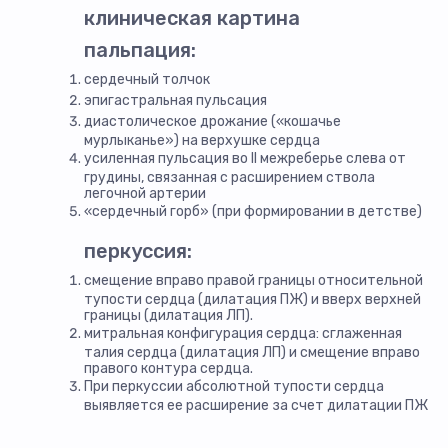
клиническая картина
пальпация:
сердечный толчок
эпигастральная пульсация
диастолическое дрожание («кошачье
мурлыканье») на верхушке сердца
усиленная пульсация во II межреберье слева от
грудины, связанная с расширением ствола
легочной артерии
«сердечный горб» (при формировании в детстве)
перкуссия:
смещение вправо правой границы относительной
тупости сердца (дилатация ПЖ) и вверх верхней
границы (дилатация ЛП).
митральная конфигурация сердца: сглаженная
талия сердца (дилатация ЛП) и смещение вправо
правого контура сердца.
При перкуссии абсолютной тупости сердца
выявляется ее расширение за счет дилатации ПЖ