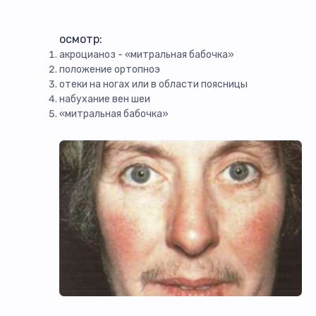
осмотр:
акроцианоз - «митральная бабочка»
положение ортопноэ
отеки на ногах или в области поясницы
набухание вен шеи
«митральная бабочка»