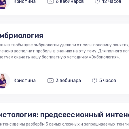
Кристина
6 вебинаров
12 часов
мбриология
ли и в твоём вузе эмбриологии уделили от силы половину занятия
тенсив восполнит пробелы в знаниях на эту тему. Для полного п
ветуем скачать нашу бесплатную методичку «Эмбриология».
Кристина
3 вебинара
5 часов
истология: предсессионный интен
интенсиве мы разберём 5 самых сложных и запрашиваемых тем ги