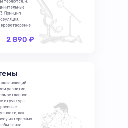
 теряются, и,
единительные
 3. Принцип
 овуляция,
е кроветворение
2 890 ₽
стемы
и, включающий
рем развитие,
самое главное -
се структуры.
красивые
узнаете, как
массу интересных
чтобы точно