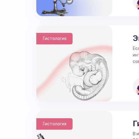
Э
Гистология
Ес
ин
со
Г
Гистология
В 