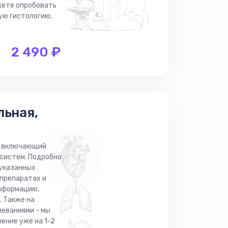
ожете опробовать
ую гистологию,
2 490 ₽
льная,
и, включающий
систем. Подробно
 указанных
 препаратах и
нформацию,
. Также на
леваниями - мы
ение уже на 1-2