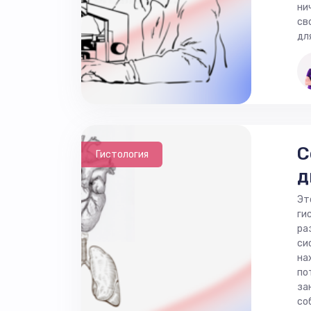
ни
св
дл
С
Гистология
д
Эт
ги
ра
си
на
по
за
со