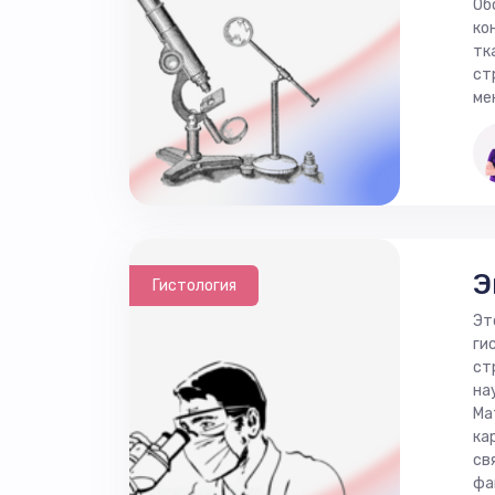
Об
ко
тк
ст
ме
Э
Гистология
Эт
ги
ст
на
Ма
ка
св
фа