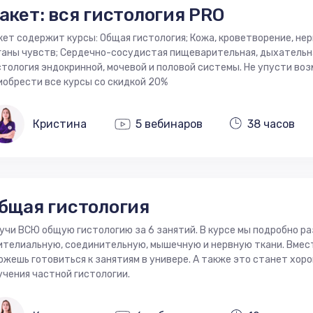
акет: вся гистология PRO
кет содержит курсы: Общая гистология; Кожа, кроветворение, нер
ганы чувств; Cердечно-сосудистая пищеварительная, дыхательн
стология эндокринной, мочевой и половой системы. Не упусти во
иобрести все курсы со скидкой 20%
Кристина
5 вебинаров
38 часов
бщая гистология
учи ВСЮ общую гистологию за 6 занятий. В курсе мы подробно ра
ителиальную, соединительную, мышечную и нервную ткани. Вмест
ожешь готовиться к занятиям в универе. А также это станет хор
учения частной гистологии.