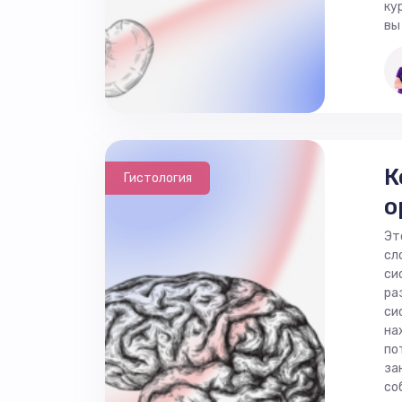
ку
вы
К
Гистология
о
Эт
сл
си
ра
си
на
по
за
со