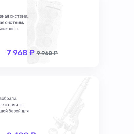
вная система,
ая системы;
зможность
7 968 ₽
9 960 ₽
зобрали:
е с нами ты
ошей базой для