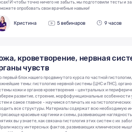
рсах! И чтобы точно ничего не забыть, мы подготовили тесты и за
 можете опробовать свои врачебные навыки!
Кристина
5 вебинаров
9 часов
ожа, кроветворение, нервная сист
рганы чувств
о первый блок нашего продвинутого курса по частной гистологи
ожнейшие темы: гистологию нервной системы (ЦНС и ПНС), органо
стемы кожи и органов кроветворения - центральных и периферич
зберем развитие, строение, морфофункциональные особенности
стем и самое главное - научимся отличать их на гистологических
ходить все структуры. Материалы содержат всю необходимую и
трясающе красивые картинки и схемы, развивающие наглядность
нятиях вы узнаете, как связана гистология этих систем с их забо
брали массу интересных фактов, развивающих клиническое мышл