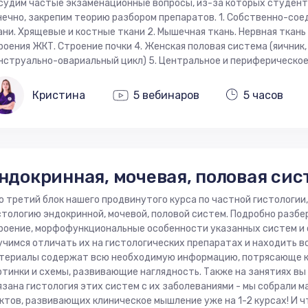
судим частые экзаменационные вопросы, из-за которых студенты
нечно, закрепим теорию разбором препаратов. 1. Собственно-со
ани. Хрящевые и костные ткани 2. Мышечная ткань. Нервная ткань
роения ЖКТ. Строение почки 4. Женская половая система (яичник,
нструально-овариальный цикл) 5. Центральное и периферическо
Кристина
5 вебинаров
5 часов
ндокринная, мочевая, половая си
о третий блок нашего продвинутого курса по частной гистологи
стологию эндокринной, мочевой, половой систем. Подробно разбе
роение, морфофункциональные особенности указанных систем и 
учимся отличать их на гистологических препаратах и находить в
териалы содержат всю необходимую информацию, потрясающе 
ртинки и схемы, развивающие наглядность. Также на занятиях вы 
язана гистология этих систем с их заболеваниями - мы собрали 
ктов, развивающих клиническое мышление уже на 1-2 курсах! И 