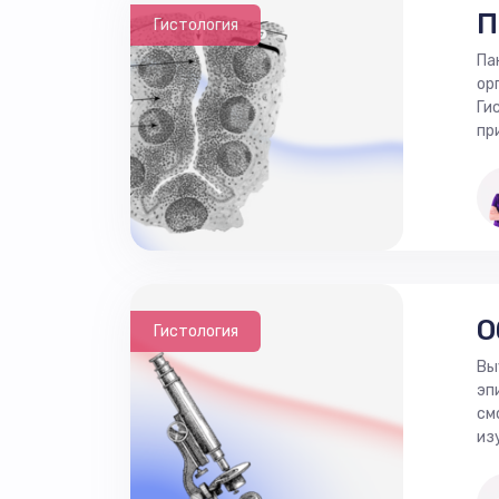
П
Гистология
Па
ор
Ги
пр
О
Гистология
Вы
эп
см
из