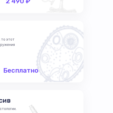
2 490 ₽
, то этот
огружения
Бесплатно
сив
стологии.