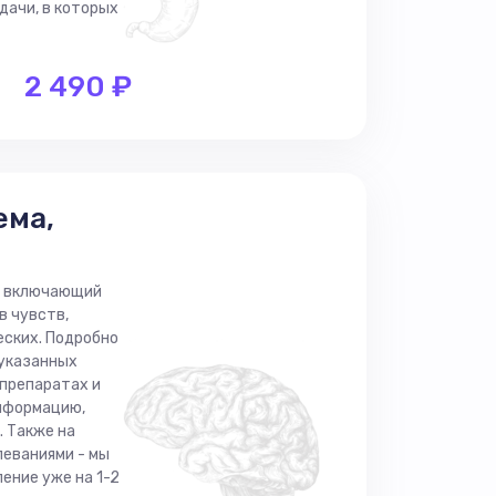
дачи, в которых
2 490 ₽
ема,
и, включающий
в чувств,
еских. Подробно
 указанных
 препаратах и
нформацию,
. Также на
леваниями - мы
ение уже на 1-2