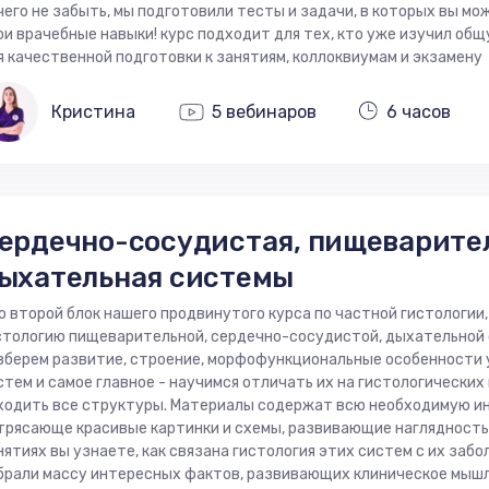
чего не забыть, мы подготовили тесты и задачи, в которых вы м
ои врачебные навыки! курс подходит для тех, кто уже изучил общ
я качественной подготовки к занятиям, коллоквиумам и экзамену
Кристина
5 вебинаров
6 часов
ердечно-сосудистая, пищеварите
ыхательная системы
о второй блок нашего продвинутого курса по частной гистологи
стологию пищеварительной, сердечно-сосудистой, дыхательной 
зберем развитие, строение, морфофункциональные особенности
стем и самое главное - научимся отличать их на гистологических
ходить все структуры. Материалы содержат всю необходимую и
трясающе красивые картинки и схемы, развивающие наглядность
нятиях вы узнаете, как связана гистология этих систем с их забо
брали массу интересных фактов, развивающих клиническое мышл