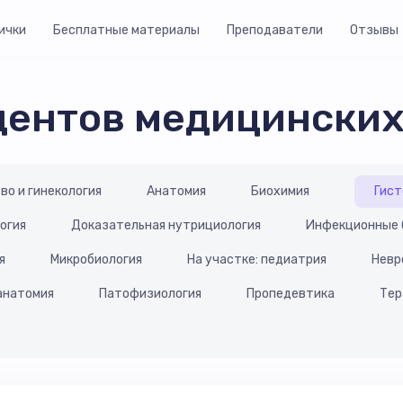
ички
Бесплатные материалы
Преподаватели
Отзывы
дентов медицинских
во и гинекология
Анатомия
Биохимия
Гист
огия
Доказательная нутрициология
Инфекционные 
я
Микробиология
На участке: педиатрия
Невр
анатомия
Патофизиология
Пропедевтика
Тер