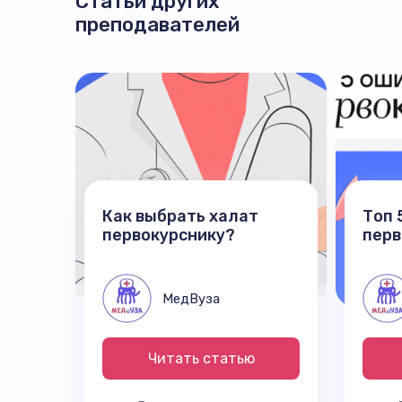
Статьи других
преподавателей
Как выбрать халат
Топ 
первокурснику?
перв
МедВуза
Читать статью