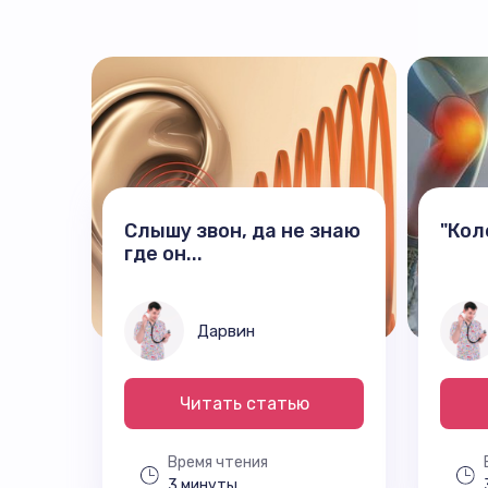
Слышу звон, да не знаю
"Кол
где он...
Дарвин
Читать статью
Время чтения
3 минуты