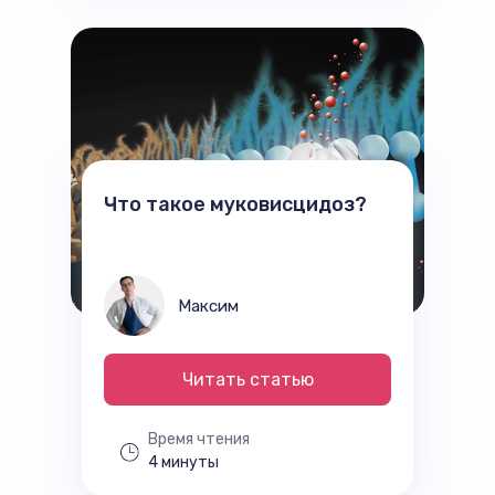
Что такое муковисцидоз?
Максим
Читать статью
Время чтения
4 минуты