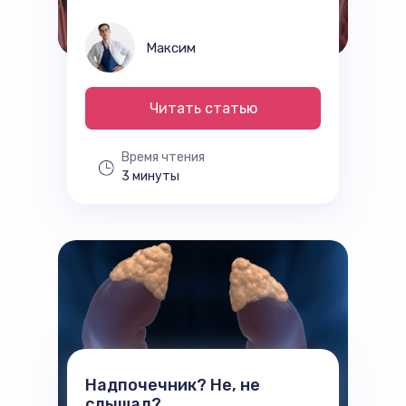
Максим
Читать статью
Время чтения
3 минуты
Надпочечник? Не, не
слышал?